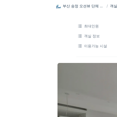
부산 송정 오션뷰 단체 펜션, 펜톤나인
/
객
최대인원
객실 정보
이용가능 시설