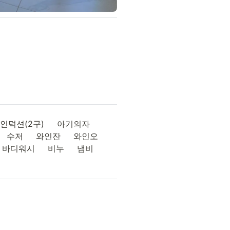
덕션(2구)     아기의자     
     수저     와인잔     와인오
디워시     비누     냄비     