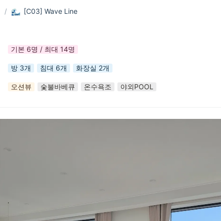
실
/
[C03] Wave Line
기본 6명 / 최대 14명
방 3개
침대 6개
화장실 2개
오션뷰
숯불바베큐
온수욕조
야외POOL