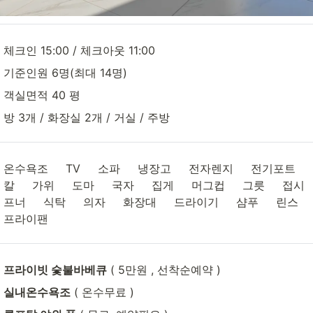
체크인 15:00 / 체크아웃 11:00
기준인원 6명(최대 14명)
객실면적 40 평
방 3개 / 화장실 2개 / 거실 / 주방
온수욕조     TV     소파     냉장고     전자렌지     전기포트     인
칼     가위     도마     국자     집게     머그컵     그릇     접시
프너     식탁     의자     화장대     드라이기     샴푸     린스     바
프라이팬
프라이빗 숯불바베큐
 ( 5만원 , 선착순예약 )
실내온수욕조
 ( 온수무료 )